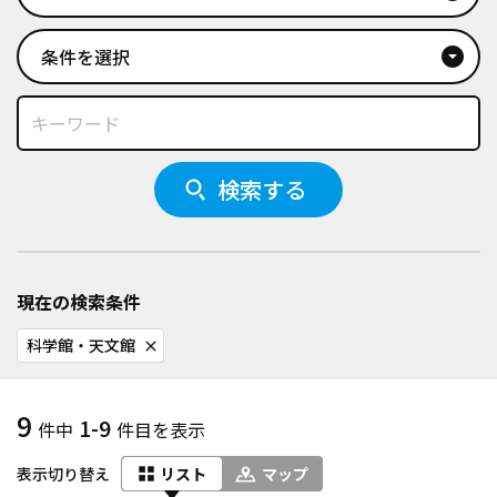
条件を選択
arrow_drop_down_circle
検索する
現在の検索条件
科学館・天文館
close
9
1-9
件中
件目を表示
表示切り替え
リスト
マップ