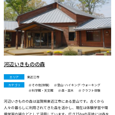
河辺いきものの森
エリア
東近江市
カテゴリ
その他(体験)
登山･ハイキング･ウォーキング
科学館・天文館
森・並木
クラフト体験
河辺いきものの森は滋賀県東近江市にある里山です。古くから
人々の暮らしに利用されてきた森を活かし、現在は体験学習や環
境学習の場などとして活用しています。広さ15haの平地には森を