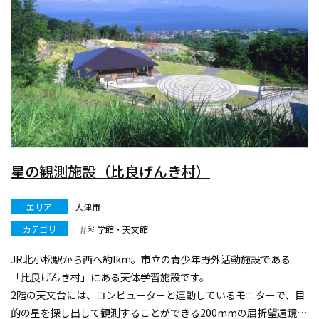
星の観測施設（比良げんき村）
エリア
大津市
カテゴリ
科学館・天文館
JR北小松駅から西へ約lkm。市立の青少年野外活動施設である
「比良げんき村」にある天体学習施設です。
2階の天文台には、コンピューターと連動しているモニターで、目
的の星を探し出して観測することができる200mmの屈折望遠鏡が