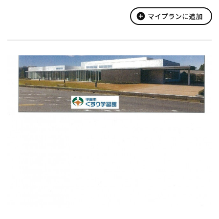
きる。
add_circle
マイプランに追加