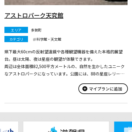
アストロパーク天究館
エリア
多賀町
カテゴリ
科学館・天文館
県下最大60cmの反射望遠鏡や各種観望機器を備えた本格的展望
台。昼は太陽、夜は星座の観望が体験できます。
周辺は全体面積82,500平方メートルの、自然を生かしたユニーク
なアストロパークになっています。公園には、88の星座レリーフ
スタンドを巡りながら星座の勉強ができる全長1.5kmの遊歩道
や、アストロ川、星空の積木や...
add_circle
マイプランに追加