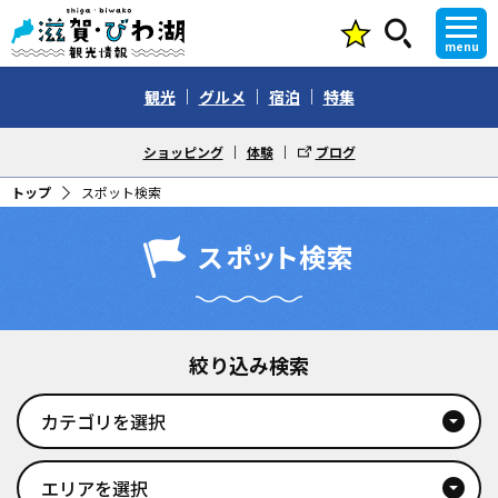
menu
観光
グルメ
宿泊
特集
ショッピング
体験
ブログ
トップ
スポット検索
スポット検索
絞り込み検索
カテゴリを選択
arrow_drop_down_circle
エリアを選択
arrow_drop_down_circle