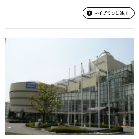
あります。そして、この望遠鏡で見える映像が、1階の研修室のプ
ロジェクターに映し出され、約40...
add_circle
マイプランに追加