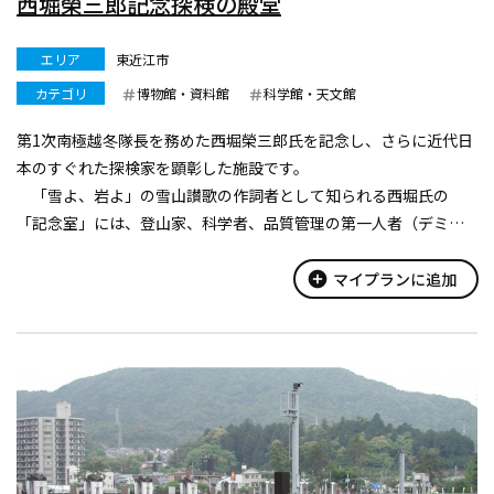
西堀榮三郎記念探検の殿堂
エリア
東近江市
カテゴリ
博物館・資料館
科学館・天文館
第1次南極越冬隊長を務めた西堀榮三郎氏を記念し、さらに近代日
本のすぐれた探検家を顕彰した施設です。
「雪よ、岩よ」の雪山讃歌の作詞者として知られる西堀氏の
「記念室」には、登山家、科学者、品質管理の第一人者（デミン
グ賞を受賞）と多くの分野で活躍した業績を示すものが展示され
ています。
add_circle
マイプランに追加
2階の「探検家の殿堂」には、...