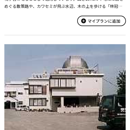
めぐる散策路や、カワセミが飛ぶ水辺、木の上を歩ける「林冠ト
レイル」などがあります。ネイチャーセンターには森のレンジャ
ーが常駐しており、その日の森...
add_circle
マイプランに追加