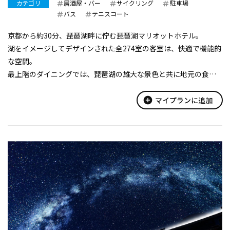
カテゴリ
居酒屋・バー
サイクリング
駐車場
バス
テニスコート
京都から約30分、琵琶湖畔に佇む琵琶湖マリオットホテル。
湖をイメージしてデザインされた全274室の客室は、快適で機能的
な空間。
最上階のダイニングでは、琵琶湖の雄大な景色と共に地元の食材
をダイナミックなグリルスタイルで提供いたします。
敷地内にはプールやテニスなどの多彩なアクティビティもご用
add_circle
マイプランに追加
意。
世界中で愛さ...