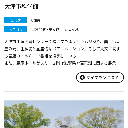
大津市科学館
エリア
大津市
カテゴリ
科学館・天文館
ロケ地
大津市生涯学習センター２階にプラネタリウムがあり、美しい星
空の元、生解説と星座物語（アニメーション）そして天文に関す
る話題の３本立てで番組を投影している。
また、展示ホールがあり、２階は滋賀県や琵琶湖に関する展示
物、３階は科学の基礎・応用を体験できる展示物となっている。
土・日・祝日の午後１：１０から身近な科学を体験でき...
add_circle
マイプランに追加