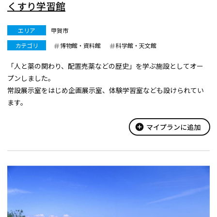
くすり学習館
エリア
甲賀市
カテゴリ
博物館・資料館
科学館・天文館
「人と薬の関わり、配置売薬などの歴史」を学ぶ施設としてオー
プンしました。
常設展示室をはじめ企画展示室、体験学習室なども設けられてい
ます。
忍者の携帯食「兵糧丸」づくり体験も行っています。
10名様～要予約
add_circle
マイプランに追加