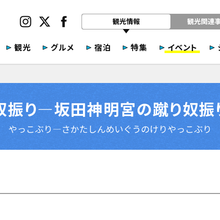
観光情報
観光関連
観光
グルメ
宿泊
特集
イベント
奴振り—坂田神明宮の蹴り奴振
やっこぶり—さかたしんめいぐうのけりやっこぶり