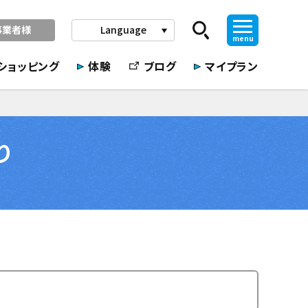
事業者様
Language
play_arrow
menu
ショッピング
体験
ブログ
マイプラン
り