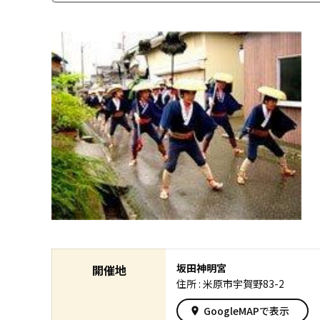
坂田神明宮
開催地
住所 : 米原市宇賀野83-2
GoogleMAPで表示
place