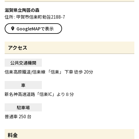
滋賀県立陶芸の森
住所 : 甲賀市信楽町勅旨2188-7
GoogleMAPで表示
place
アクセス
公共交通機関
信楽高原鐵道/信楽線 「信楽」 下車 徒歩 20分
車
新名神高速道路「信楽IC」より８分
駐車場
普通車 250 台
料金