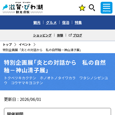
menu
観光
グルメ
宿泊
特集
ショッピング
体験
ブログ
トップ
イベント
特別企画展「炎との対話から 私の自然釉－神山清子展」
特別企画展「炎との対話から 私の自然
釉－神山清子展」
トクベツキカクテン ホノオトノタイワカラ ワタシノシゼンユ
ウ コウヤマキヨコテン
更新日
2026/06/01
開催期間