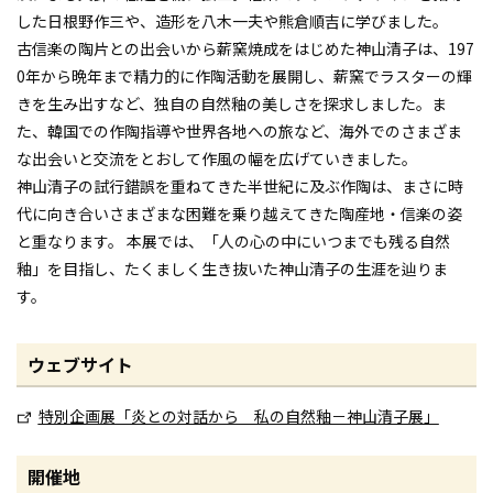
した日根野作三や、造形を八木一夫や熊倉順吉に学びました。
古信楽の陶片との出会いから薪窯焼成をはじめた神山清子は、197
0年から晩年まで精力的に作陶活動を展開し、薪窯でラスターの輝
きを生み出すなど、独自の自然釉の美しさを探求しました。ま
た、韓国での作陶指導や世界各地への旅など、海外でのさまざま
な出会いと交流をとおして作風の幅を広げていきました。
神山清子の試行錯誤を重ねてきた半世紀に及ぶ作陶は、まさに時
代に向き合いさまざまな困難を乗り越えてきた陶産地・信楽の姿
と重なります。 本展では、「人の心の中にいつまでも残る自然
釉」を目指し、たくましく生き抜いた神山清子の生涯を辿りま
す。
ウェブサイト
特別企画展「炎との対話から 私の自然釉－神山清子展」
開催地