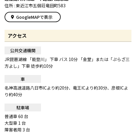
住所 : 東近江市五個荘竜田町583
GoogleMAPで表示
place
アクセス
公共交通機関
JR琵琶湖線 「能登川」 下車 バス 10分 「金堂」または「ぷらざ三
方よし」下車 徒歩約10分
車
名神高速道路八日市ICより約20分、竜王ICより約30分、彦根ICよ
り約40分
駐車場
普通車 60 台
大型車 1 台
障害者用 3 台