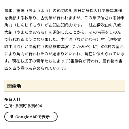
毎年、重陽（ちょうよう）の節句の9月9日に多賀大社で豊年満作
を祈願する秋祭り、古例祭が行われますが、この祭で催される神事
角力（しんじずもう）が古知古知角力です。 往古伊吹山の八岐
大蛇（やまたのおろち）を退治したことから、その古事をしのん
で行われるようになりました。中河原（なかかわら）村（現多賀
町中川原）と高宮村（現彦根市高宮（たかみや）町）の2村の童児
により角力が行われたのが始まりといわれ、現在に伝えられていま
す。現在も氏子の青年たちによって3番勝負が行われ、農作物の吉
凶を占う意味も込められています。
開催地
多賀大社
住所 : 多賀町多賀604
GoogleMAPで表示
place