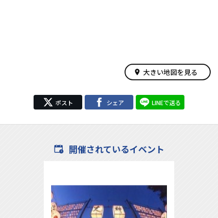
大きい地図を見る
place
ポスト
シェア
LINEで送る
開催されているイベント