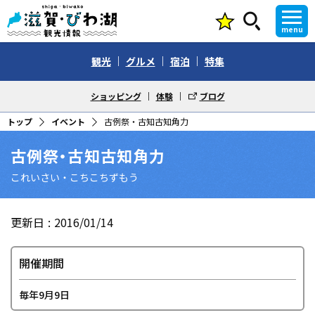
menu
観光
グルメ
宿泊
特集
ショッピング
体験
ブログ
トップ
イベント
古例祭・古知古知角力
古例祭・古知古知角力
これいさい・こちこちずもう
更新日
2016/01/14
開催期間
毎年9月9日