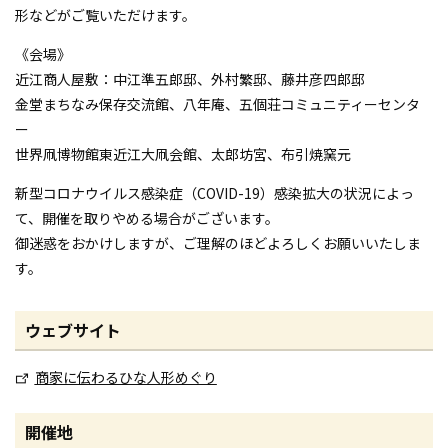
形などがご覧いただけます。
《会場》
近江商人屋敷：中江準五郎邸、外村繁邸、藤井彦四郎邸
金堂まちなみ保存交流館、八年庵、五個荘コミュニティーセンタ
ー
世界凧博物館東近江大凧会館、太郎坊宮、布引焼窯元
新型コロナウイルス感染症（COVID-19）感染拡大の状況によっ
て、開催を取りやめる場合がございます。
御迷惑をおかけしますが、ご理解のほどよろしくお願いいたしま
す。
ウェブサイト
商家に伝わるひな人形めぐり
開催地