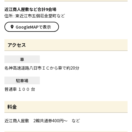
近江商人屋敷など合計9会場
住所 : 東近江市五個荘金堂町など
GoogleMAPで表示
place
アクセス
車
名神高速道路八日市ＩＣから車で約20分
駐車場
普通車 １００ 台
料金
近江商人屋敷 2館共通券400円～ など