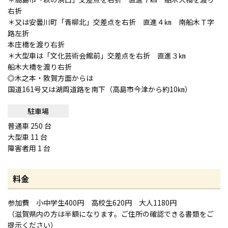
右折
＊又は安曇川町「青柳北」交差点を右折 直進４㎞ 南船木Ｔ字
路左折
本庄橋を渡り右折
＊大型車は「文化芸術会館前」交差点を右折 直進３㎞
船木大橋を渡り右折
◎木之本・敦賀方面からは
国道161号又は湖周道路を南下（高島市今津から約10㎞）
駐車場
普通車 250 台
大型車 11 台
障害者用 1 台
料金
参加費 小中学生400円 高校生620円 大人1180円
（滋賀県内の方は半額になります。ご住所の確認できる書類をご
提示ください）