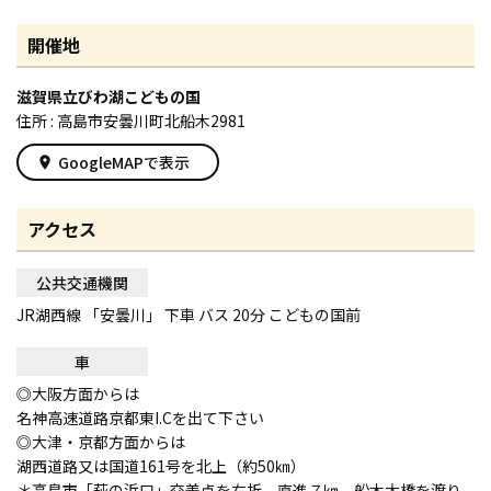
開催地
滋賀県立びわ湖こどもの国
住所 : 高島市安曇川町北船木2981
GoogleMAPで表示
place
アクセス
公共交通機関
JR湖西線 「安曇川」 下車 バス 20分 こどもの国前
車
◎大阪方面からは
名神高速道路京都東I.Cを出て下さい
◎大津・京都方面からは
湖西道路又は国道161号を北上（約50㎞）
＊高島市「萩の浜口」交差点を右折 直進７㎞ 船木大橋を渡り