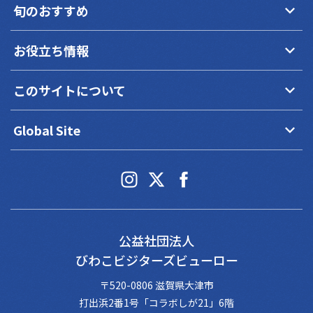
keyboard_arrow_down
旬のおすすめ
keyboard_arrow_down
お役立ち情報
keyboard_arrow_down
このサイトについて
keyboard_arrow_down
Global Site
公益社団法人
びわこビジターズビューロー
〒520-0806 滋賀県大津市
打出浜2番1号「コラボしが21」6階