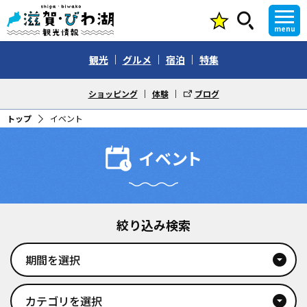
menu
観光
グルメ
宿泊
特集
ショッピング
体験
ブログ
トップ
イベント
イベント
絞り込み検索
期間を選択
arrow_drop_down_circle
カテゴリを選択
arrow_drop_down_circle