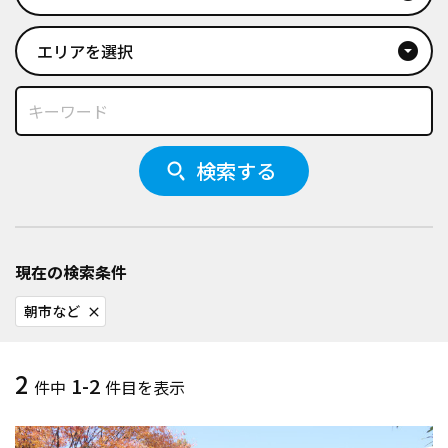
エリアを選択
arrow_drop_down_circle
検索する
現在の検索条件
朝市など
close
2
1-2
件中
件目を表示