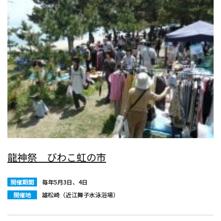
龍神祭 びわこ虹の市
開催期間
毎年5月3日、4日
開催地
雄松崎（近江舞子水泳浴場）