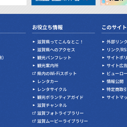
お役立ち情報
このサイト
滋賀県ってこんなとこ！
外部リン
滋賀県へのアクセス
リンク/R
旅）
観光パンフレット
サイトポ
観光案内所
サイト広
県内のWi-Fiスポット
ビューロ
レンタカー
情報公開
レンタサイクル
特定商取
観光ボランティアガイド
サイトマ
滋賀チャンネル
滋賀フォトライブラリー
滋賀ムービーライブラリー