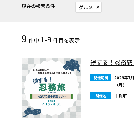
現在の検索条件
グルメ
close
9
1-9
件中
件目を表示
得する！忍務旅
2026年7
開催期間
（月）
甲賀市
開催地