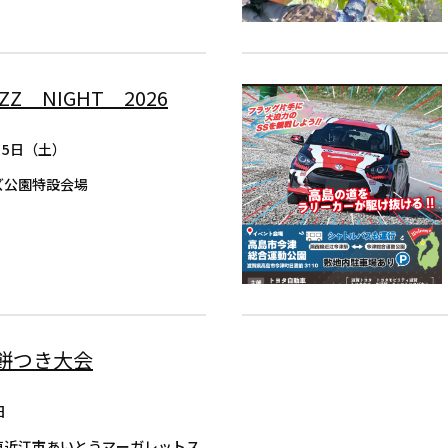
Z NIGHT 2026
月5日（土）
ズ公園特設会場
餅つき大会
日
東近江市あいとうマーガレットス