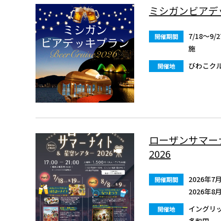
ミシガンビアデッ
7/18～9
開催期間
施
びわこク
開催地
ローザンサマー
2026
2026年
開催期間
2026年
イングリ
開催地
多和田