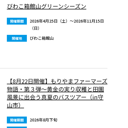
びわこ箱館山グリーンシーズン
2026年4月25日（土）〜2026年11月15日
開催期間
（日）
びわこ箱館山
開催地
【8月22日開催】もりやまファーマーズ
物語・第３弾～黄金の実り収穫と田園
風景に出会う真夏のバスツアー（in守
山市）
2026年8月下旬
開催期間