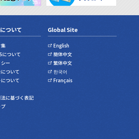
について
Global Site
ク集
English
SSについて
簡体中文
リシー
繁体中文
告について
한국어
ーについて
Français
引法に基づく表記
ップ