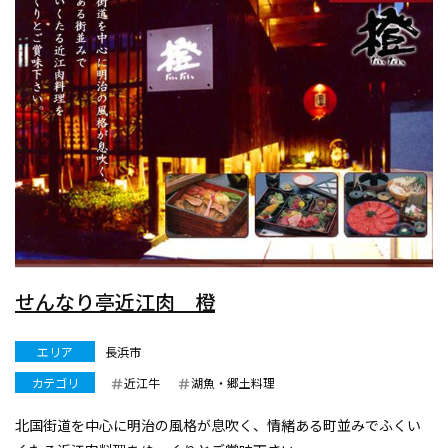
せんなり亭近江肉 橙
エリア
長浜市
カテゴリ
近江牛
湖魚・郷土料理
北国街道を中心に明治の風格が息吹く、情緒ある町並みでふくい