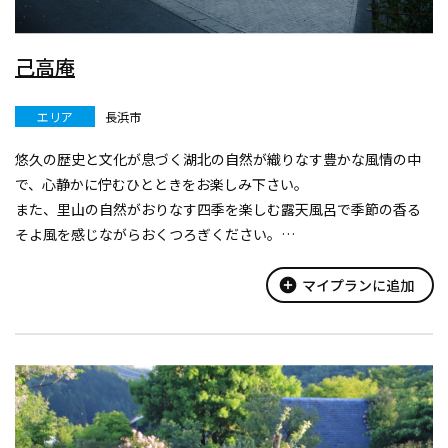
己高庵
エリア
長浜市
悠久の歴史と文化が息づく湖北の自然が織りなす豊かな風情の中
で、心静かに佇むひとときをお楽しみ下さい。
また、里山の自然がおりなす四季を楽しむ露天風呂で季節の香る
そよ風を感じながらおくつろぎください。
自慢の野草風呂は、地元で採取した野草を用いています。
add_circle
マイプランに追加