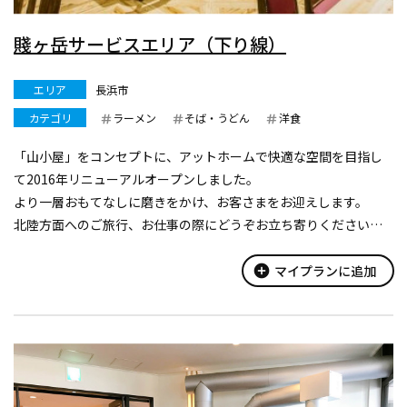
賤ヶ岳サービスエリア（下り線）
エリア
長浜市
カテゴリ
ラーメン
そば・うどん
洋食
「山小屋」をコンセプトに、アットホームで快適な空間を目指し
て2016年リニューアルオープンしました。
より一層おもてなしに磨きをかけ、お客さまをお迎えします。
北陸方面へのご旅行、お仕事の際にどうぞお立ち寄りください。
また、サービスエリア周辺のお客さまが一般道からでもご利用い
ただけるように、ぷらっとパークを整備...
add_circle
マイプランに追加