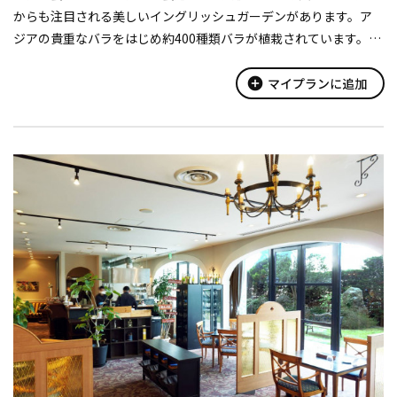
からも注目される美しいイングリッシュガーデンがあります。ア
ジアの貴重なバラをはじめ約400種類バラが植栽されています。ク
レマチスや四季折々の宿根草や山野草、木々が織り成す美しい風
景がお楽しみいただけま...
add_circle
マイプランに追加