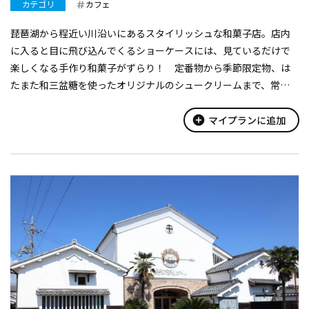
カテゴリ
カフェ
琵琶湖から程近い川沿いにあるスタイリッシュな和菓子店。店内
に入ると目に飛び込んでくるショーケースには、見ているだけで
楽しくなる手作り和菓子がずらり！ 定番物から季節限定物、は
たまた和三盆糖を使ったオリジナルのシュークリームまで、常時
30種ほどのラインナップが揃う。商品を購入、またはイートイン
スペースを利用する場合には、...
add_circle
マイプランに追加