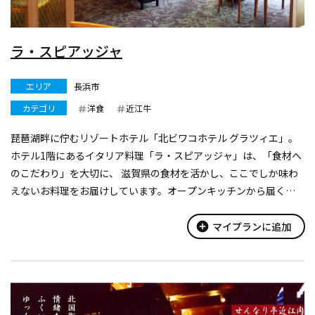
ラ・スピアッジャ
エリア
長浜市
カテゴリ
洋食
近江牛
琵琶湖畔に佇むリゾートホテル「北ビワコホテル グラツィエ」。
ホテル1階にあるイタリア料理「ラ・スピアッジャ」は、「食材へ
のこだわり」を大切に、 滋賀県の食材を活かし、ここでしか味わ
えないお料理をお届けしています。オープンキッチンから届くラ
イブ感あふれるお料理をお楽しみください。
add_circle
マイプランに追加