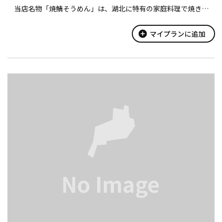
当店名物「焼鯖そうめん」は、湖北に特有の家庭料理で焼きサ
バとそうめんを炊き合わせたものです。
その他、琵琶湖の魚、近江牛、近江米、地場の野菜など、湖北だ
add_circle
マイプランに追加
からこその味わいメニューを揃えました...