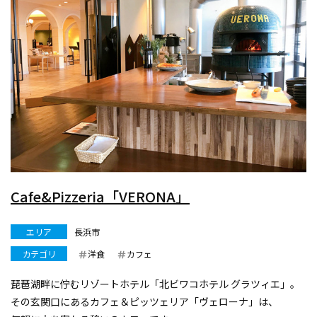
Cafe&Pizzeria「VERONA」
エリア
長浜市
カテゴリ
洋食
カフェ
琵琶湖畔に佇むリゾートホテル「北ビワコホテル グラツィエ」。
その玄関口にあるカフェ＆ピッツェリア「ヴェローナ」は、