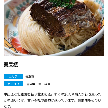
翼果楼
エリア
長浜市
カテゴリ
湖魚・郷土料理
中山道と北陸路を結ぶ北国街道。多くの旅人や商人が行き交った
この通りには、古い寺社や建物が残っています。翼果楼もそのひ
とつ。