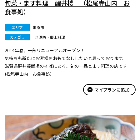
旬菜・ます料理 醒井楼 （松尾寺山内 お
食事処）
エリア
米原市
カテゴリ
湖魚・郷土料理
2014年春、一部リニューアルオープン！
気持ちも新たにお客様をおもてなししたいと思っております。
滋賀県醒井養鱒場のそばにある、旬の一品とます料理の店です
(松尾寺山内 お食事処）
炭火でじっくり焼く塩焼きをはじめ、活け造り、揚げもの、甘露
煮などふんだんにます料理をお楽しみ頂けます。
add_circle
マイプランに追加
当店では、ます釣...