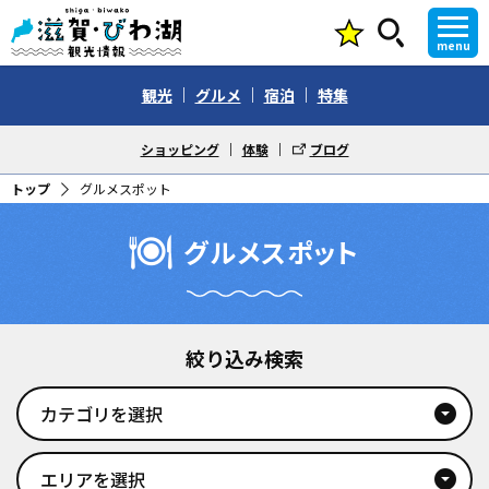
menu
観光
グルメ
宿泊
特集
ショッピング
体験
ブログ
トップ
グルメスポット
グルメスポット
絞り込み検索
カテゴリを選択
arrow_drop_down_circle
エリアを選択
arrow_drop_down_circle