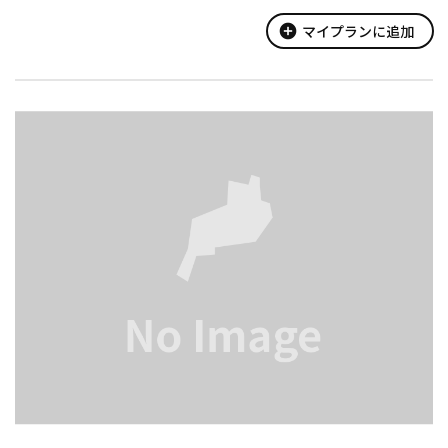
地元の素材にこだわり、丁寧に作ったメニューが自慢です。
春は桜、夏は冷たい湧水と梅花藻、秋は紅葉、冬は雪景色と四季
add_circle
マイプランに追加
を通じて、訪れる人々の心を癒...