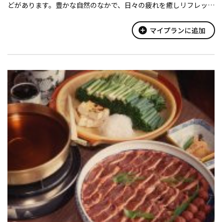
どがあります。豊かな自然のなかで、日々の疲れを癒しリフレッシ
ュしてください。
add_circle
マイプランに追加