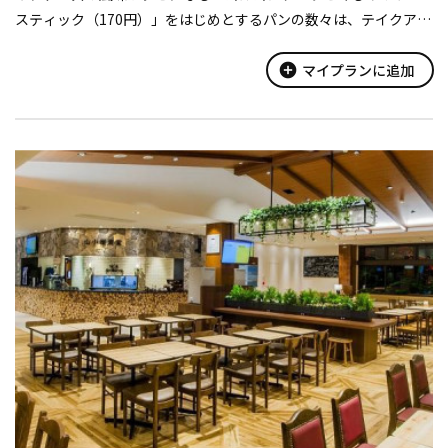
スティック（170円）」をはじめとするパンの数々は、テイクアウ
トはもちろん、パン二つとドリンクが選べるイートイン限定のセ
ット（500円、モーニ...
add_circle
マイプランに追加