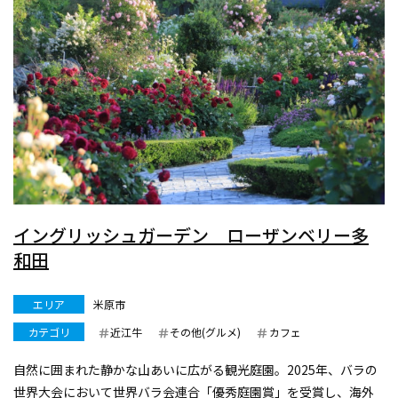
イングリッシュガーデン ローザンベリー多
和田
エリア
米原市
カテゴリ
近江牛
その他(グルメ)
カフェ
自然に囲まれた静かな山あいに広がる観光庭園。2025年、バラの
世界大会において世界バラ会連合「優秀庭園賞」を受賞し、海外