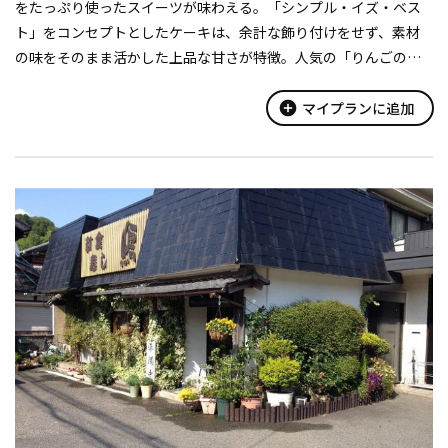
をたっぷり使ったスイーツが味わえる。「シンプル・イズ・ベス
ト」をコンセプトとしたケーキは、余計な飾り付けをせず、素材
の味をそのまま活かした上品な甘さが特徴。人気の「りんごのチ
ーズケーキ（450円）」は、りんごを練り込んだロールケーキに、
りんごのムースとクリームチ...
add_circle
マイプランに追加