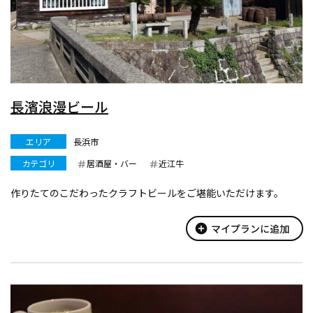
長濱浪漫ビール
エリア
長浜市
カテゴリ
居酒屋・バー
近江牛
作りたてのこだわったクラフトビールをご堪能いただけます。
add_circle
マイプランに追加