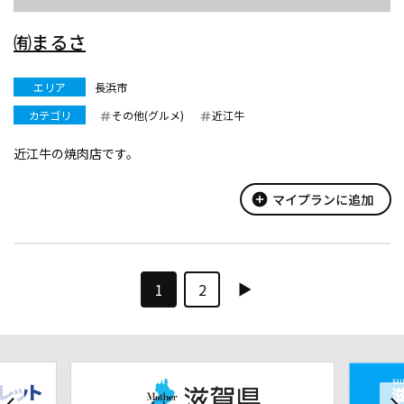
㈲まるさ
エリア
長浜市
カテゴリ
その他(グルメ)
近江牛
近江牛の焼肉店です。
add_circle
マイプランに追加
1
2