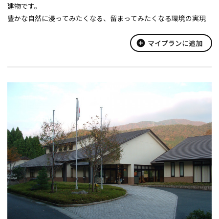
建物です。
豊かな自然に浸ってみたくなる、留まってみたくなる環境の実現
をめざし都市住民との交流拠点施設として、漬物加工施設・地域
特産物販売コーナーも併設しております。
add_circle
マイプランに追加
甲津原の歴史・民俗を伝承する...