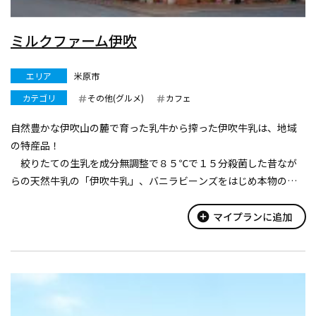
ミルクファーム伊吹
エリア
米原市
カテゴリ
その他(グルメ)
カフェ
自然豊かな伊吹山の麓で育った乳牛から搾った伊吹牛乳は、地域
の特産品！
絞りたての生乳を成分無調整で８５℃で１５分殺菌した昔なが
らの天然牛乳の「伊吹牛乳」、バニラビーンズをはじめ本物の素
材を使った贅沢な味わいのアイスやヨーグルト、ジェラートを販
売しています。
add_circle
マイプランに追加
予約をすれば工場見学もできます。