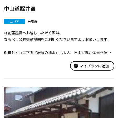
中山道醒井宿
エリア
米原市
梅花藻鑑賞へお越しいただく際は、
なるべく公共交通機関をご利用くださいますようお願いします。
街道とともに下る『居醒の清水』は太古、日本武尊が体毒を洗い
流したと伝えられます。今も、霊水・名水として湧出し、人々の
生活を潤しています。
add_circle
マイプランに追加