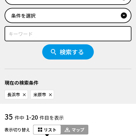
条件を選択
arrow_drop_down_circle
検索する
現在の検索条件
長浜市
米原市
close
close
35
1-20
件中
件目を表示
表示切り替え
リスト
マップ