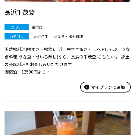
長浜千茂登
エリア
長浜市
カテゴリ
近江牛
湖魚・郷土料理
天然鴨料理(鴨すき・鴨鍋)、近江牛すき焼き・しゃぶしゃぶ、うな
ぎ料理(うな重・せいろ蒸し)なら、長浜の千茂登(ちもと)へ。 郷土
の会席料理もお楽しみいただけます。
御宿泊 12500円より
御食事 うな重1600円より、懐石料理3200円、かもなべ3200円よ
り
add_circle
マイプランに追加