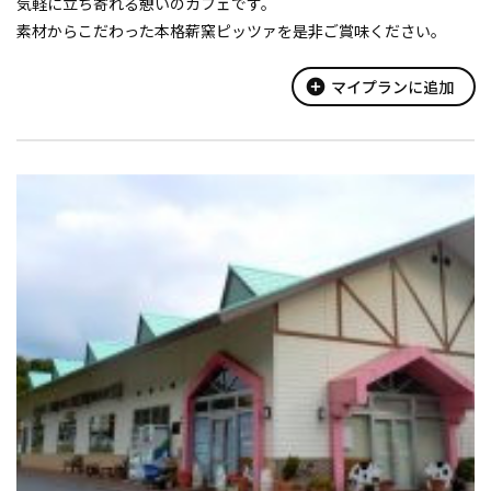
気軽に立ち寄れる憩いのカフェです。
素材からこだわった本格薪窯ピッツァを是非ご賞味ください。
add_circle
マイプランに追加