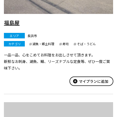
福島屋
エリア
長浜市
カテゴリ
湖魚・郷土料理
寿司
そば・うどん
一品一品、心をこめてお料理をお出しさせて頂きます。
新鮮なお刺身、湖魚、鰻、リーズナブルな定食等、ぜひ一度ご賞
味下さい。
add_circle
マイプランに追加