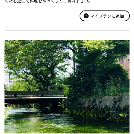
くたる近江肉料理をゆっくりとご賞味下さい。
add_circle
マイプランに追加