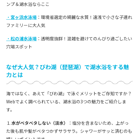
ンプ＆湖水浴ならここ
・
宮ヶ浜水泳場
：環境省選定の綺麗な水質！遠浅で小さな子連れ
ファミリーに大人気
・
松の浦水泳場
：透明度抜群！混雑を避けてのんびり過ごしたい
穴場スポット
なぜ大人気？びわ湖（琵琶湖）で湖水浴をする魅
力とは
海ではなく、あえて「びわ湖」で泳ぐメリットをご存知ですか？
Webでよく調べられている、湖水浴の3つの魅力をご紹介しま
す。
１.
水がベタベタしない（淡水）
：塩分を含まないため、上がっ
た後も肌や髪がベタつかずサラサラ。シャワーがサッと済むのも
嬉しいポイントです。