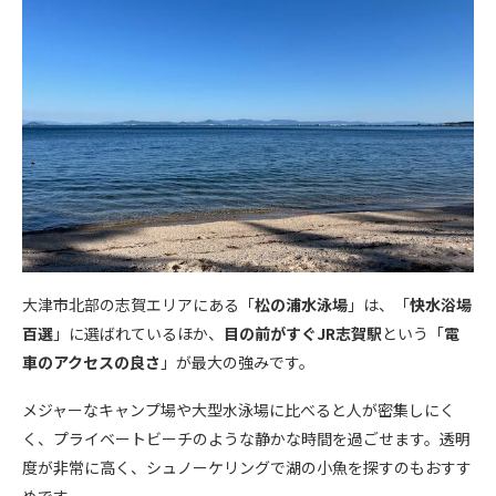
大津市北部の志賀エリアにある「
松の浦水泳場
」は、「
快水浴場
百選
」に選ばれているほか、
目の前がすぐJR志賀駅
という「
電
車のアクセスの良さ
」が最大の強みです。
メジャーなキャンプ場や大型水泳場に比べると人が密集しにく
く、プライベートビーチのような静かな時間を過ごせます。透明
度が非常に高く、シュノーケリングで湖の小魚を探すのもおすす