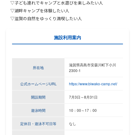
▽子ども連れでキャンプと水遊びを楽しみたい人
▽湖畔キャンプを体験したい人
▽滋賀の自然をゆっくり満喫したい人
施設利用案内
滋賀県高島市安曇川町下小川
所在地
2300-1
公式ホームページURL
https://www.biwako-camp.net/
開設期間
7月3日～8月31日
遊泳時間
10：00～17：00
定休日・遊泳不可日等
なし