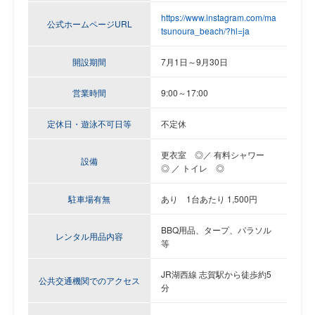
https://www.instagram.com/ma
公式ホームページURL
tsunoura_beach/?hl=ja
開設期間
7月1日～9月30日
営業時間
9:00～17:00
定休日・遊泳不可日等
不定休
更衣室 ◎／ 有料シャワー
設備
◎ ／ トイレ ◎
駐車場有無
あり
1台あたり 1,500円
BBQ用品、タープ、パラソル
レンタル用品内容
等
JR湖西線 志賀駅から徒歩約5
公共交通機関でのアクセス
分