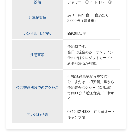
設備
シャワー ◎ ／ トイレ ◎
あり 約50台
1台あたり
駐車場有無
2,000円（普通車）
レンタル用品内容
BBQ用品 等
予約制です。
当日は現金のみ、オンライン
注意事項
予約ではクレジットカードの
み事前決済が可能。
JR近江高島駅から車で約5
分 または JR安曇川駅から
公共交通機関でのアクセス
予約乗合タクシー（白浜線）
で約11分「近江白浜」下車す
ぐ
0740-32-4333 白浜荘オート
問い合わせ先
キャンプ場