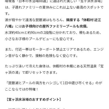
環境省「日本の水浴場88選」に選ばれた美しい「宮ヶ浜水泳場」
は、子連れファミリーの夏休みにこれ以上ない最高のスポットで
す。
波が穏やかで遠浅な琵琶湖はもちろん、
隣接する「休暇村 近江
八幡」
には
お子様向けの屋外ファミリープールも完備。
水深約40cmと約90cmの2段階に分かれており、柵もあるため、
小さなお子様のプールデビューにも安心です。
また、付近一帯はモーターボート禁止エリアであるため、エンジ
ン音がなく静かで、接触の危険もなく安心です。
たっぷり泳いで冷えた身体は、休暇村の本館にある天然温泉「宮
ヶ浜の湯」で即リセットできます。
「琵琶湖とプールの両方をハシゴして1日中遊び尽くせる」のが
ここならではの特権！
【
宮ヶ浜水泳
場
のおすすめポイント
】