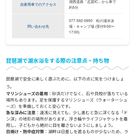
湖西道路「志賀IC」から車で
自家用車でのアクセス
約5分
077-592-0950
松の浦水泳
問い合わせ先
場・キャンプ場
(受付9:00〜
17:00)
琵琶湖で湖水浴をする際の注意点・持ち物
琵琶湖で安全に楽しく遊ぶために、以下の点に気をつけましょ
う。
マリンシューズの着用
：砂浜だけでなく、石や貝殻が落ちている
場所もあります。足を保護するマリンシューズ（ウォーターシュ
ーズ）を準備しておくと安心です。
急な深みに注意
：遠浅に見えても、少し進むと急に深くなる「ド
ン深」の地形の場所があります。浮き輪やライフジャケットを着
用し、子どもから絶対に目を離さないようにしましょう。
日焼け・熱中症対策
：湖畔は日差しを遮るものが少ないため、ラ