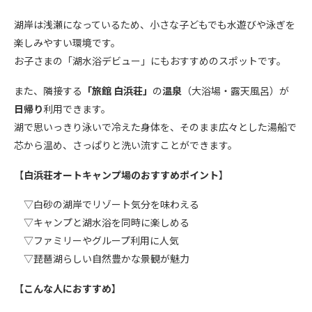
湖岸は浅瀬になっているため、小さな子どもでも水遊びや泳ぎを
楽しみやすい環境です。
お子さまの「湖水浴デビュー」にもおすすめのスポットです。
また、
隣接する
「旅館 白浜荘」
の
温泉
（大浴場・露天風呂）が
日帰り
利用できます。
湖で思いっきり泳いで冷えた身体を、そのまま広々とした湯船で
芯から温め、さっぱりと洗い流すことができます。
【
白浜荘オートキャンプ場
のおすすめポイント
】
▽白砂の湖岸でリゾート気分を味わえる
▽キャンプと湖水浴を同時に楽しめる
▽ファミリーやグループ利用に人気
▽琵琶湖らしい自然豊かな景観が魅力
【
こんな人におすすめ
】