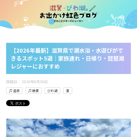
【2026年最新】滋賀県で湖水浴・水遊びがで
きるスポット5選｜家族連れ・日帰り・琵琶湖
レジャーにおすすめ
投稿日：
2026年6月30日
♫ 温泉
♫ 絶景
びわ湖
夏