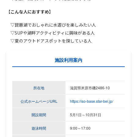
【
こんな人におすすめ
】
▽琵琶湖でおしゃれに水遊びを楽しみたい人
▽SUPや湖畔アクティビティに興味がある人
▽夏のアウトドアスポットを探している人
施設利用案内
所在地
滋賀県米原市磯2486-10
公式ホームページURL
https://iso-base.star-bei.jp/
開設期間
5月1日～10月31日
遊泳時間
9:00～17:00