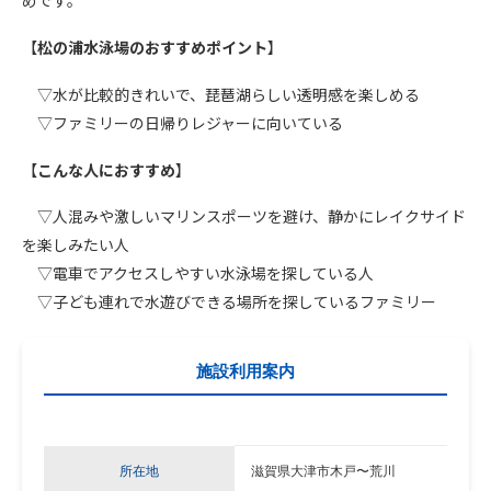
めです。
【
松の浦水泳場
のおすすめポイント
】
▽水が
比較的きれいで、琵琶湖らしい透明感を楽しめる
▽ファミリーの日帰りレジャーに向いている
【
こんな人におすすめ
】
▽人混みや激しいマリンスポーツを避け、静かにレイクサイド
を楽しみたい人
▽電車
でアクセスしやすい水泳場を探している人
▽子
ども連れで水遊びできる場所を探しているファミリー
施設利用案内
所在地
滋賀県
大津市木戸〜荒川