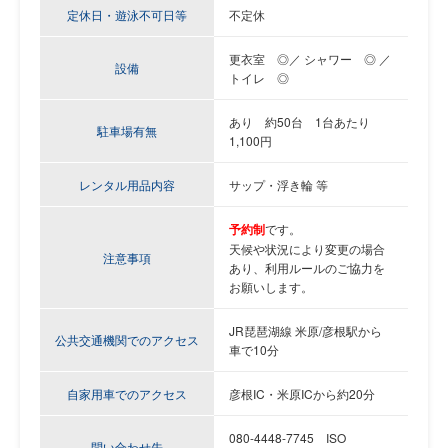
定休日・遊泳不可日等
不定休
更衣室 ◎／ シャワー ◎ ／
設備
トイレ ◎
あり 約50台
1台あたり
駐車場有無
1,100円
レンタル用品内容
サップ・浮き輪 等
予約制
です。
天候や状況により変更の場合
注意事項
あり、利用ルールのご協力を
お願いします。
JR琵琶湖線 米原/彦根駅から
公共交通機関でのアクセス
車で10分
自家用車でのアクセス
彦根IC・米原ICから約20分
080-4448-7745 ISO
問い合わせ先