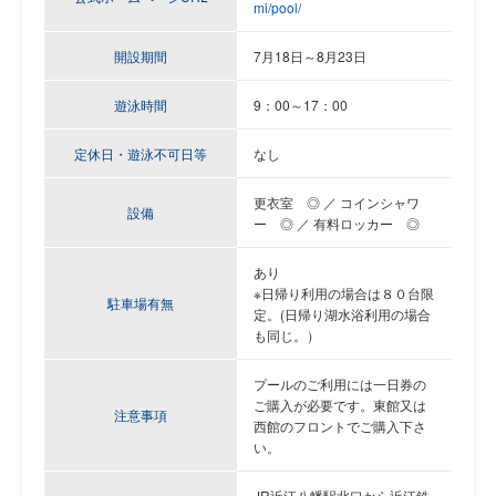
mi/pool/
開設期間
7月18日～
8月23日
遊泳時間
9：00～17：00
定休日・遊泳不可日等
なし
更衣室 ◎ ／ コインシャワ
設備
ー ◎ ／ 有料ロッカー ◎
あり
※日帰り利用の場合は８０台限
駐車場有無
定。(日帰り湖水浴利用の場合
も同じ。）
プールのご利用には一日券の
ご購入が必要です。
東館又は
注意事項
西館のフロントでご購入下さ
い。
JR近江八幡駅北口から近江鉄