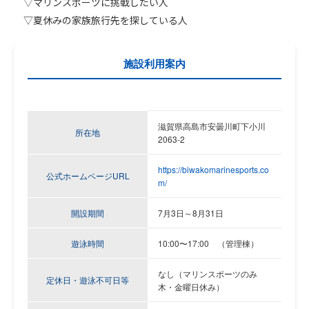
▽マリンス
ポーツに挑戦したい人
▽夏
休みの家族旅行先を探している人
施設利用案内
滋賀県高島市安曇川町下小川
所在地
2063-2
https://biwakomarinesports.co
公式ホームページURL
m/
開設期間
7月3日～8月31日
遊泳時間
10:00〜17:00 （管理棟）
なし（マリンスポーツのみ
定休日・遊泳不可日等
木・金曜日休み）