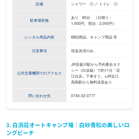
設備
シャワー ◎ ／ トイレ ◎
あり 80台 （日帰り：
駐車場有無
1,000円、宿泊：2,000円）
レンタル用品内容
BBQ用品、キャンプ用品 等
注意事項
現金決済のみ。
JR安曇川駅から予約乗合タク
シー（白浜線）で約11分「近
公共交通機関でのアクセス
江白浜」下車すぐ。※JR近江
高島駅から無料送迎あり
問い合わせ先
0740-32-3777
3. 白浜荘オートキャンプ場｜白砂青松の美しいロ
ングビーチ