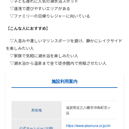
▽子ども連れに人気の湖水浴スポット
▽遠浅で遊びやすいエリアがある
▽ファミリーの日帰りレジャーに向いている
【
こんな人におすすめ
】
▽人混みや激しいマリンスポーツを避け、静かにレイクサイド
を楽しみたい人
▽家族で気軽に湖水浴を楽しみたい人
▽湖水浴から温泉まで全て徒歩圏内で完結させたい人
施設利用案内
滋賀県
近江八幡市沖島町宮ヶ
所在地
浜
https://www.qkamura.or.jp/oh
公式ホームページURL