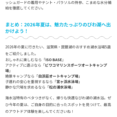
ッシュガードの着用やテント・パラソルの持参、こまめな水分補
給を徹底してください。
まとめ：2026年夏は、魅力たっぷりのびわ湖へ出
かけよう！
2026年の夏に行きたい、滋賀県・琵琶湖のおすすめ湖水浴場5選
をご紹介しました。
おしゃれに楽しむなら「
ISO BASE
」
アクティブに遊ぶなら「
ビワコマリンスポーツオートキャンプ
場
」
絶景キャンプなら「
白浜荘オートキャンプ場
」
子連れの安心を重視するなら「
宮ヶ浜水泳場
」
静かな穴場を求めるなら「
松の浦水泳場
」
海水浴特有のベタつきがなく、帰りも快適なびわ湖の湖水浴。ぜ
ひ今年の夏は、ご自身の目的に合ったスポットを見つけて、最高
のアウトドア体験を楽しんでくださいね！